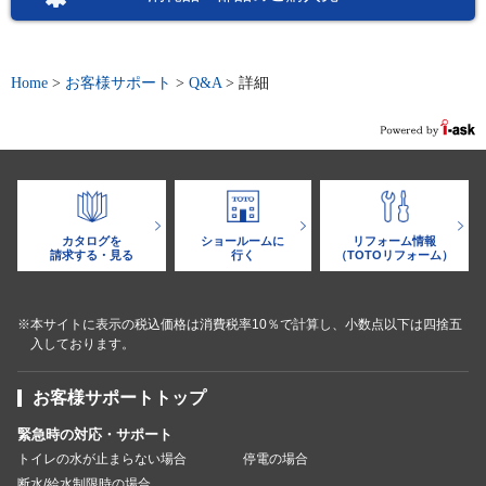
Home
>
お客様サポート
>
Q&A
>
詳細
カタログを
ショールームに
リフォーム情報
請求する・見る
行く
（TOTOリフォーム）
※本サイトに表示の税込価格は消費税率10％で計算し、小数点以下は四捨五
入しております。
お客様サポートトップ
緊急時の対応・サポート
トイレの水が止まらない場合
停電の場合
断水/給水制限時の場合