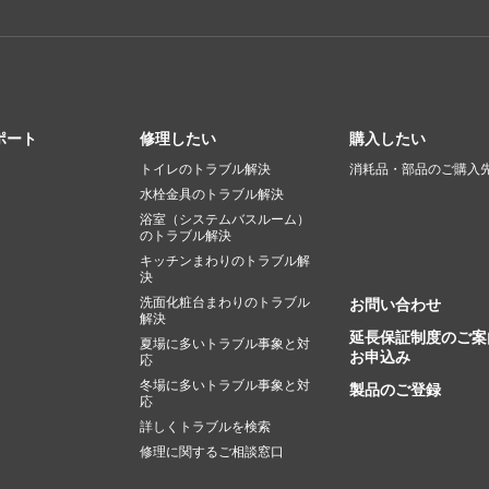
ポート
修理したい
購入したい
トイレのトラブル解決
消耗品・部品のご購入
水栓金具のトラブル解決
浴室（システムバスルーム）
のトラブル解決
キッチンまわりのトラブル解
決
洗面化粧台まわりのトラブル
お問い合わせ
解決
延長保証制度のご案
夏場に多いトラブル事象と対
お申込み
応
冬場に多いトラブル事象と対
製品のご登録
応
詳しくトラブルを検索
修理に関するご相談窓口