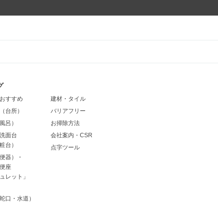
グ
おすすめ
建材・タイル
（台所）
バリアフリー
風呂）
お掃除方法
洗面台
会社案内・CSR
粧台）
点字ツール
便器）・
便座
ュレット」
蛇口・水道）