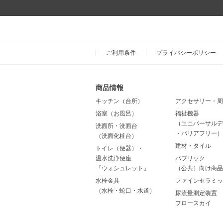
ご利用条件
プライバシーポリシー
商品情報
キッチン（台所）
アクセサリー・周
浴室（お風呂）
福祉機器
（ユニバーサルデ
洗面所・洗面台
・バリアフリー）
（洗面化粧台）
建材・タイル
トイレ（便器）・
温水洗浄便座
パブリック
「ウォシュレット」
（公共）向け商品
水栓金具
ファインセラミッ
（水栓・蛇口・水道）
尿流量測定装置
フロースカイ