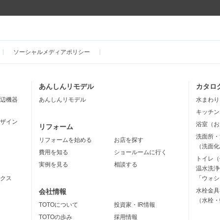
ソーシャルメディアポリシー
あんしんリモデル
カタロ
辺機器
あんしんリモデル
水まわり
キッチン
ザイン
浴室（お
リフォーム
洗面所・
リフォームを始める
お店を探す
（洗面化
費用を知る
ショールームに行く
トイレ（
実例を見る
相談する
温水洗浄
クス
「ウォシ
水栓金具
会社情報
（水栓・
TOTOについて
投資家・IR情報
TOTOの歩み
採用情報