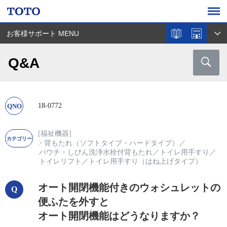
お客様サポート MENU
Q&A
18-0772
[福祉機器]
背もたれ（ソフトタイプ・ハードタイプ）
／
パウチ・しびん洗浄水栓付背もたれ
／
トイレ用手すり
／
トイレリフト
／
トイレ用手すり（はね上げタイプ）
オート開閉機能付きのウォシュレットの
便ふたを外すと
オート開閉機能はどうなりますか？