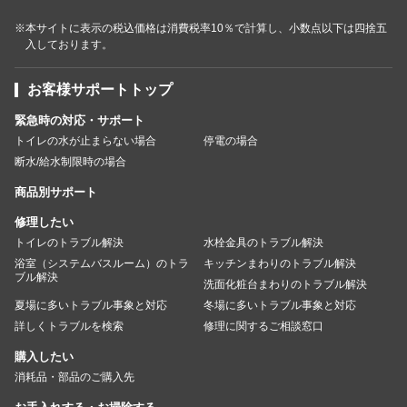
※本サイトに表示の税込価格は消費税率10％で計算し、小数点以下は四捨五
入しております。
お客様サポートトップ
緊急時の対応・サポート
トイレの水が止まらない場合
停電の場合
断水/給水制限時の場合
商品別サポート
修理したい
トイレのトラブル解決
水栓金具のトラブル解決
浴室（システムバスルーム）のトラ
キッチンまわりのトラブル解決
ブル解決
洗面化粧台まわりのトラブル解決
夏場に多いトラブル事象と対応
冬場に多いトラブル事象と対応
詳しくトラブルを検索
修理に関するご相談窓口
購入したい
消耗品・部品のご購入先