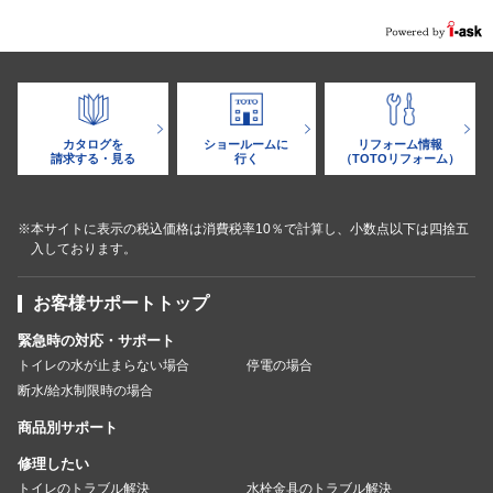
カタログを
ショールームに
リフォーム情報
請求する・見る
行く
（TOTOリフォーム）
※本サイトに表示の税込価格は消費税率10％で計算し、小数点以下は四捨五
入しております。
お客様サポートトップ
緊急時の対応・サポート
トイレの水が止まらない場合
停電の場合
断水/給水制限時の場合
商品別サポート
修理したい
トイレのトラブル解決
水栓金具のトラブル解決