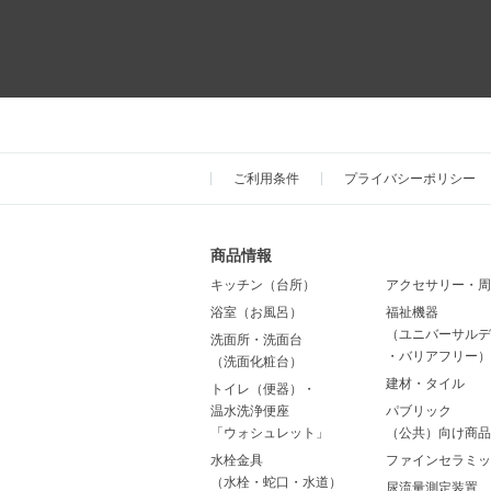
ご利用条件
プライバシーポリシー
商品情報
キッチン（台所）
アクセサリー・周
浴室（お風呂）
福祉機器
（ユニバーサルデ
洗面所・洗面台
・バリアフリー）
（洗面化粧台）
建材・タイル
トイレ（便器）・
温水洗浄便座
パブリック
「ウォシュレット」
（公共）向け商品
水栓金具
ファインセラミッ
（水栓・蛇口・水道）
尿流量測定装置