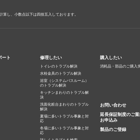
で計算し、小数点以下は四捨五入しております。
ポート
修理したい
購入したい
トイレのトラブル解決
消耗品・部品のご購入
水栓金具のトラブル解決
浴室（システムバスルーム）
のトラブル解決
キッチンまわりのトラブル解
決
洗面化粧台まわりのトラブル
お問い合わせ
解決
延長保証制度のご案
夏場に多いトラブル事象と対
お申込み
応
冬場に多いトラブル事象と対
製品のご登録
応