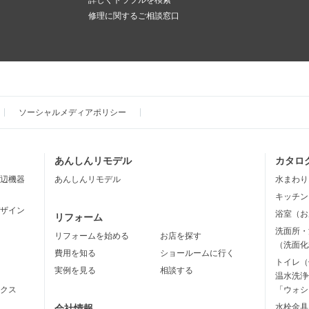
詳しくトラブルを検索
修理に関するご相談窓口
ソーシャルメディアポリシー
あんしんリモデル
カタロ
辺機器
あんしんリモデル
水まわり
キッチン
ザイン
浴室（お
リフォーム
洗面所・
リフォームを始める
お店を探す
（洗面化
費用を知る
ショールームに行く
トイレ（
実例を見る
相談する
温水洗浄
クス
「ウォシ
水栓金具
会社情報