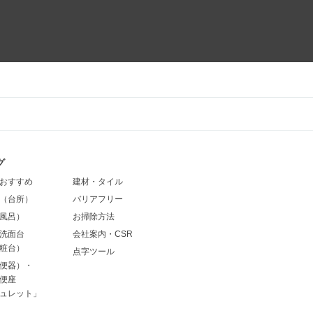
グ
おすすめ
建材・タイル
（台所）
バリアフリー
風呂）
お掃除方法
洗面台
会社案内・CSR
粧台）
点字ツール
便器）・
便座
ュレット」