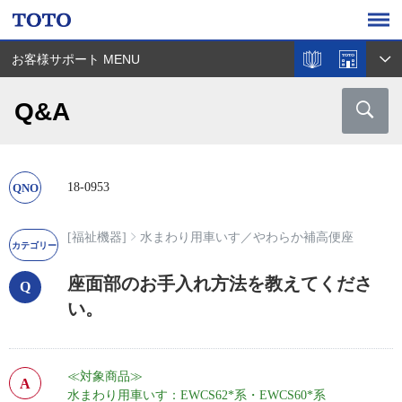
お客様サポート MENU
Q&A
18-0953
[福祉機器]
水まわり用車いす
／
やわらか補高便座
座面部のお手入れ方法を教えてくださ
い。
≪対象商品≫
水まわり用車いす：EWCS62*系・EWCS60*系