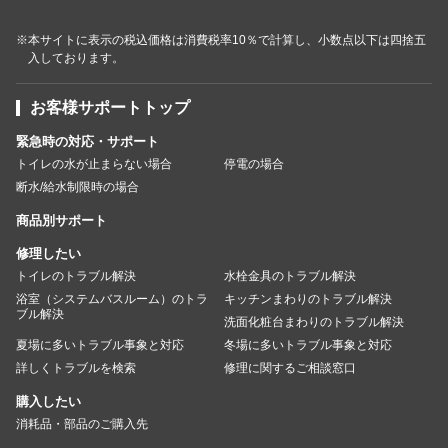
※本サイトに表示の税込価格は消費税率10％で計算し、小数点以下は四捨五
入しております。
お客様サポートトップ
緊急時の対応・サポート
トイレの水が止まらない場合
停電の場合
断水/給水制限時の場合
商品別サポート
修理したい
トイレのトラブル解決
水栓金具のトラブル解決
浴室（システムバスルーム）のトラ
キッチンまわりのトラブル解決
ブル解決
洗面化粧台まわりのトラブル解決
夏場に多いトラブル事象と対応
冬場に多いトラブル事象と対応
詳しくトラブルを検索
修理に関するご相談窓口
購入したい
消耗品・部品のご購入先