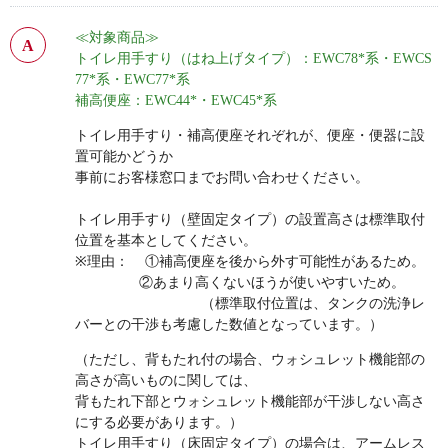
≪対象商品≫
トイレ用手すり（はね上げタイプ）：EWC78*系・EWCS
77*系・EWC77*系
補高便座：EWC44*・EWC45*系
トイレ用手すり・補高便座それぞれが、便座・便器に設
置可能かどうか
事前にお客様窓口までお問い合わせください。
トイレ用手すり（壁固定タイプ）の設置高さは標準取付
位置を基本としてください。
※理由： ①補高便座を後から外す可能性があるため。
②あまり高くないほうが使いやすいため。
（標準取付位置は、タンクの洗浄レ
バーとの干渉も考慮した数値となっています。）
（ただし、背もたれ付の場合、ウォシュレット機能部の
高さが高いものに関しては、
背もたれ下部とウォシュレット機能部が干渉しない高さ
にする必要があります。）
トイレ用手すり（床固定タイプ）の場合は、アームレス