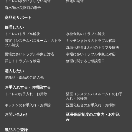
トイレの水が止まらない場合
停電の場合
断水/給水制限時の場合
商品別サポート
修理したい
トイレのトラブル解決
水栓金具のトラブル解決
浴室（システムバスルーム）のトラ
キッチンまわりのトラブル解決
ブル解決
洗面化粧台まわりのトラブル解決
夏場に多いトラブル事象と対応
冬場に多いトラブル事象と対応
詳しくトラブルを検索
修理に関するご相談窓口
購入したい
消耗品・部品のご購入先
お手入れする・お掃除する
トイレのお手入れ・お掃除
浴室（システムバスルーム）のお手
入れ・お掃除
キッチンのお手入れ・お掃除
洗面化粧台のお手入れ・お掃除
お問い合わせ
延長保証制度のご案内・お申込
み
製品のご登録