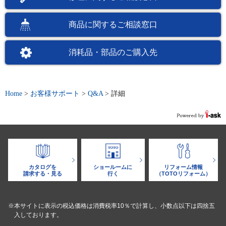
商品に関するご相談窓口
消耗品・部品のご購入先
Home
>
お客様サポート
>
Q&A
>
詳細
カタログを
ショールームに
リフォーム情報
請求する・見る
行く
（TOTOリフォーム）
※本サイトに表示の税込価格は消費税率10％で計算し、小数点以下は四捨五
入しております。