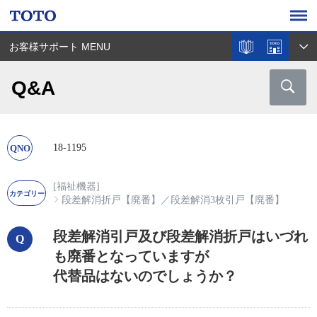
お客様サポート MENU
Q&A
18-1195
[福祉機器]
段差解消折戸【廃番】
／
段差解消3枚引戸【廃番】
段差解消引戸及び段差解消折戸はいづれ
も廃番となっていますが
代替品はないのでしょうか？