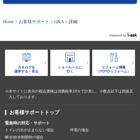
Home
>
お客様サポート
>
Q&A
>
詳細
カタログを
ショールームに
リフォーム情報
請求する・見る
行く
（TOTOリフォーム）
※本サイトに表示の税込価格は消費税率10％で計算し、小数点以下は四捨五
入しております。
お客様サポートトップ
緊急時の対応・サポート
トイレの水が止まらない場合
停電の場合
断水/給水制限時の場合