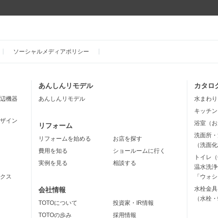
ソーシャルメディアポリシー
あんしんリモデル
カタロ
辺機器
あんしんリモデル
水まわり
キッチン
ザイン
浴室（お
リフォーム
洗面所・
リフォームを始める
お店を探す
（洗面化
費用を知る
ショールームに行く
トイレ（
実例を見る
相談する
温水洗浄
クス
「ウォシ
水栓金具
会社情報
（水栓・
TOTOについて
投資家・IR情報
TOTOの歩み
採用情報