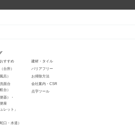
グ
おすすめ
建材・タイル
（台所）
バリアフリー
風呂）
お掃除方法
洗面台
会社案内・CSR
粧台）
点字ツール
便器）・
便座
ュレット」
蛇口・水道）