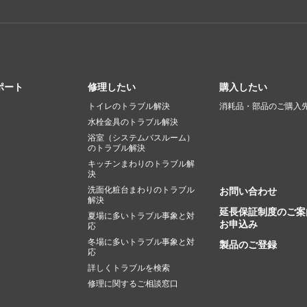
ポート
修理したい
購入したい
トイレのトラブル解決
消耗品・部品のご購入
水栓金具のトラブル解決
浴室（システムバスルーム）
のトラブル解決
キッチンまわりのトラブル解
決
洗面化粧台まわりのトラブル
お問い合わせ
解決
延長保証制度のご案
夏場に多いトラブル事象と対
お申込み
応
冬場に多いトラブル事象と対
製品のご登録
応
詳しくトラブルを検索
修理に関するご相談窓口