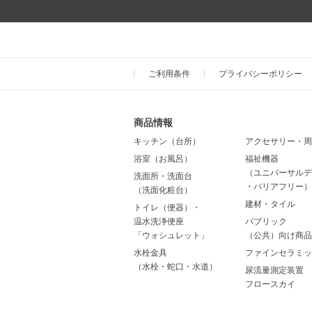
ご利用条件
プライバシーポリシー
商品情報
キッチン（台所）
アクセサリー・周
浴室（お風呂）
福祉機器
（ユニバーサルデ
洗面所・洗面台
・バリアフリー）
（洗面化粧台）
建材・タイル
トイレ（便器）・
温水洗浄便座
パブリック
「ウォシュレット」
（公共）向け商品
水栓金具
ファインセラミッ
（水栓・蛇口・水道）
尿流量測定装置
フロースカイ