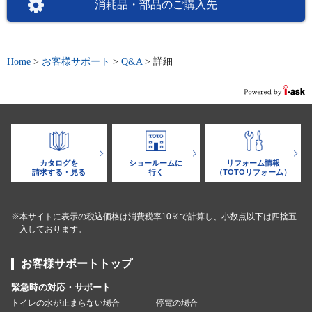
消耗品・部品のご購入先
Home
>
お客様サポート
>
Q&A
>
詳細
カタログを
ショールームに
リフォーム情報
請求する・見る
行く
（TOTOリフォーム）
※本サイトに表示の税込価格は消費税率10％で計算し、小数点以下は四捨五
入しております。
お客様サポートトップ
緊急時の対応・サポート
トイレの水が止まらない場合
停電の場合