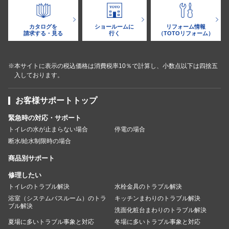
カタログを
ショールームに
リフォーム情報
請求する・見る
行く
（TOTOリフォーム）
※本サイトに表示の税込価格は消費税率10％で計算し、小数点以下は四捨五
入しております。
お客様サポートトップ
緊急時の対応・サポート
トイレの水が止まらない場合
停電の場合
断水/給水制限時の場合
商品別サポート
修理したい
トイレのトラブル解決
水栓金具のトラブル解決
浴室（システムバスルーム）のトラ
キッチンまわりのトラブル解決
ブル解決
洗面化粧台まわりのトラブル解決
夏場に多いトラブル事象と対応
冬場に多いトラブル事象と対応