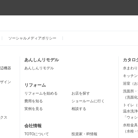
ソーシャルメディアポリシー
あんしんリモデル
カタロ
辺機器
あんしんリモデル
水まわり
キッチン
ザイン
浴室（お
リフォーム
洗面所・
リフォームを始める
お店を探す
（洗面化
費用を知る
ショールームに行く
トイレ（
実例を見る
相談する
温水洗浄
クス
「ウォシ
水栓金具
会社情報
（水栓・
TOTOについて
投資家・IR情報