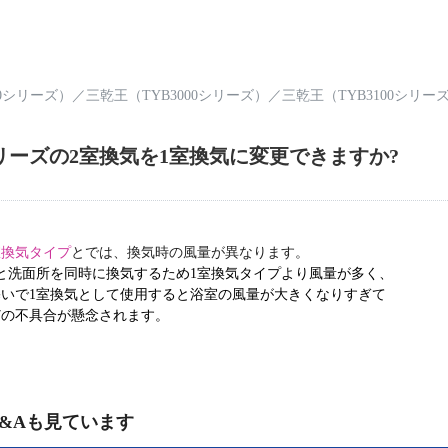
00シリーズ）
／
三乾王（TYB3000シリーズ）
／
三乾王（TYB3100シリー
00シリーズの2室換気を1室換気に変更できますか?
室換気タイプ
とでは、換気時の風量が異なります。
洗面所を同時に換気するため1室換気タイプより風量が多く、
いで1室換気として使用すると浴室の風量が大きくなりすぎて
不具合が懸念されます。
&Aも見ています