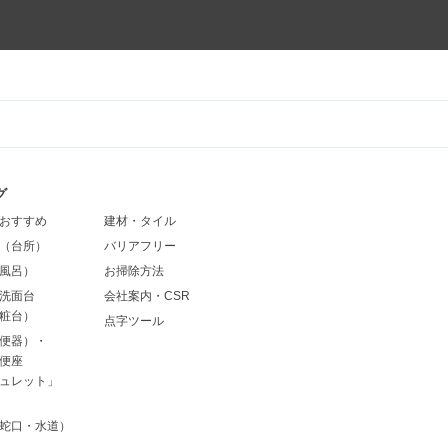
グ
おすすめ
建材・タイル
（台所）
バリアフリー
風呂）
お掃除方法
洗面台
会社案内・CSR
粧台）
点字ツール
便器）・
便座
ュレット」
蛇口・水道）