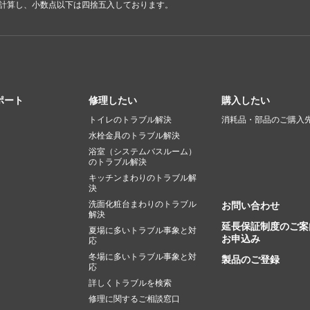
で計算し、小数点以下は四捨五入しております。
ポート
修理したい
購入したい
トイレのトラブル解決
消耗品・部品のご購入
水栓金具のトラブル解決
浴室（システムバスルーム）
のトラブル解決
キッチンまわりのトラブル解
決
洗面化粧台まわりのトラブル
お問い合わせ
解決
延長保証制度のご案
夏場に多いトラブル事象と対
お申込み
応
冬場に多いトラブル事象と対
製品のご登録
応
詳しくトラブルを検索
修理に関するご相談窓口