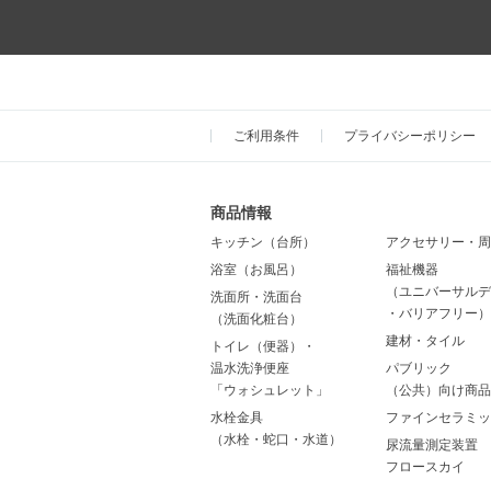
ご利用条件
プライバシーポリシー
商品情報
キッチン（台所）
アクセサリー・周
浴室（お風呂）
福祉機器
（ユニバーサルデ
洗面所・洗面台
・バリアフリー）
（洗面化粧台）
建材・タイル
トイレ（便器）・
温水洗浄便座
パブリック
「ウォシュレット」
（公共）向け商品
水栓金具
ファインセラミッ
（水栓・蛇口・水道）
尿流量測定装置
フロースカイ