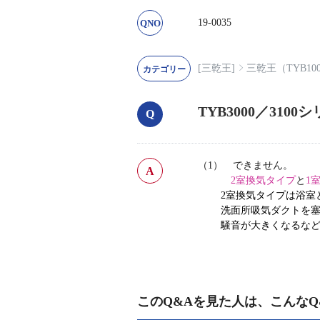
19-0035
[三乾王]
三乾王（TYB1
TYB3000／31
（1） できません。
2室換気タイプ
と
1
2室換気タイプは浴室と
洗面所吸気ダクトを塞
騒音が大きくなるなどの
このQ&Aを見た人は、こんなQ