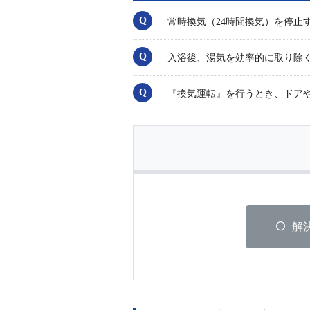
常時換気（24時間換気）を停止
入浴後、湯気を効率的に取り除
『換気運転』を行うとき、ドア
解