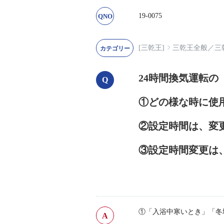
19-0075
[三乾王]
三乾王全般
／
三
24時間換気運転の
①どの様な時に使
②設定時間は、変
③設定時間変更は
①「入浴中寒いとき」「冬