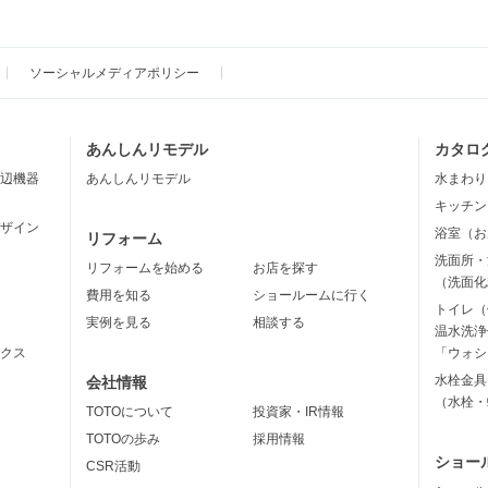
ソーシャルメディアポリシー
あんしんリモデル
カタロ
辺機器
あんしんリモデル
水まわり
キッチン
ザイン
浴室（お
リフォーム
洗面所・
リフォームを始める
お店を探す
（洗面化
費用を知る
ショールームに行く
トイレ（
実例を見る
相談する
温水洗浄
クス
「ウォシ
水栓金具
会社情報
（水栓・
TOTOについて
投資家・IR情報
TOTOの歩み
採用情報
ショー
CSR活動