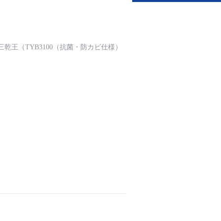
三乾王（TYB3100（抗菌・防カビ仕様）