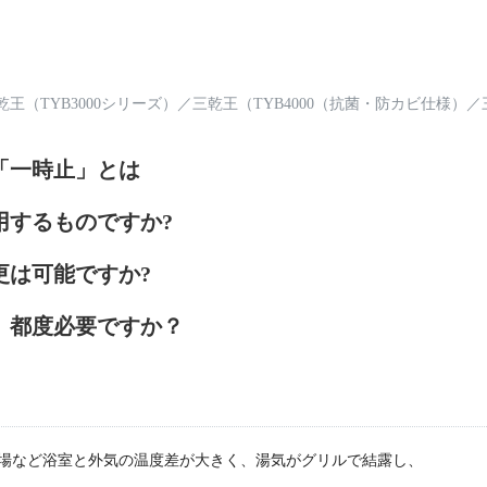
乾王（TYB3000シリーズ）
／
三乾王（TYB4000（抗菌・防カビ仕様）
／
「一時止」とは
用するものですか?
更は可能ですか?
、都度必要ですか？
場など浴室と外気の温度差が大きく、湯気がグリルで結露し、