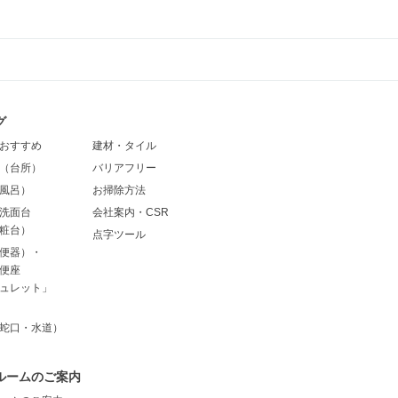
グ
おすすめ
建材・タイル
（台所）
バリアフリー
風呂）
お掃除方法
洗面台
会社案内・CSR
粧台）
点字ツール
便器）・
便座
ュレット」
蛇口・水道）
ルームのご案内