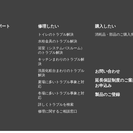
ポート
修理したい
購入したい
トイレのトラブル解決
消耗品・部品のご購入
水栓金具のトラブル解決
浴室（システムバスルーム）
のトラブル解決
キッチンまわりのトラブル解
決
洗面化粧台まわりのトラブル
お問い合わせ
解決
延長保証制度のご案
夏場に多いトラブル事象と対
お申込み
応
冬場に多いトラブル事象と対
製品のご登録
応
詳しくトラブルを検索
修理に関するご相談窓口