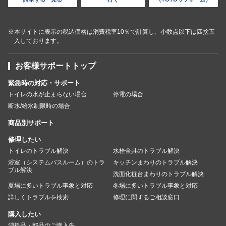
※本サイトに表示の税込価格は消費税率10％で計算し、小数点以下は四捨五
入しております。
お客様サポートトップ
緊急時の対応・サポート
トイレの水が止まらない場合
停電の場合
断水/給水制限時の場合
商品別サポート
修理したい
トイレのトラブル解決
水栓金具のトラブル解決
浴室（システムバスルーム）のトラ
キッチンまわりのトラブル解決
ブル解決
洗面化粧台まわりのトラブル解決
夏場に多いトラブル事象と対応
冬場に多いトラブル事象と対応
詳しくトラブルを検索
修理に関するご相談窓口
購入したい
消耗品・部品のご購入先