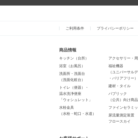
ご利用条件
プライバシーポリシー
商品情報
キッチン（台所）
アクセサリー・周
浴室（お風呂）
福祉機器
（ユニバーサルデ
洗面所・洗面台
・バリアフリー）
（洗面化粧台）
建材・タイル
トイレ（便器）・
温水洗浄便座
パブリック
「ウォシュレット」
（公共）向け商品
水栓金具
ファインセラミッ
（水栓・蛇口・水道）
尿流量測定装置
フロースカイ