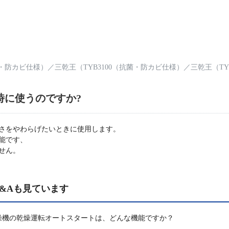
菌・防カビ仕様）
／
三乾王（TYB3100（抗菌・防カビ仕様）
／
三乾王（TY
時に使うのですか?
さをやわらげたいときに使用します。
能です、
せん。
&Aも見ています
燥機の乾燥運転オートスタートは、どんな機能ですか？