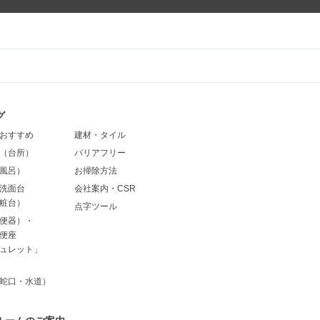
グ
おすすめ
建材・タイル
（台所）
バリアフリー
風呂）
お掃除方法
洗面台
会社案内・CSR
粧台）
点字ツール
便器）・
便座
ュレット」
蛇口・水道）