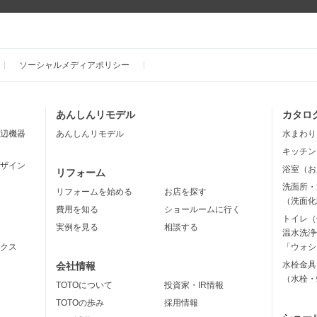
ソーシャルメディアポリシー
あんしんリモデル
カタロ
辺機器
あんしんリモデル
水まわり
キッチン
ザイン
浴室（お
リフォーム
洗面所・
リフォームを始める
お店を探す
（洗面化
費用を知る
ショールームに行く
トイレ（
実例を見る
相談する
温水洗浄
クス
「ウォシ
水栓金具
会社情報
（水栓・
TOTOについて
投資家・IR情報
TOTOの歩み
採用情報