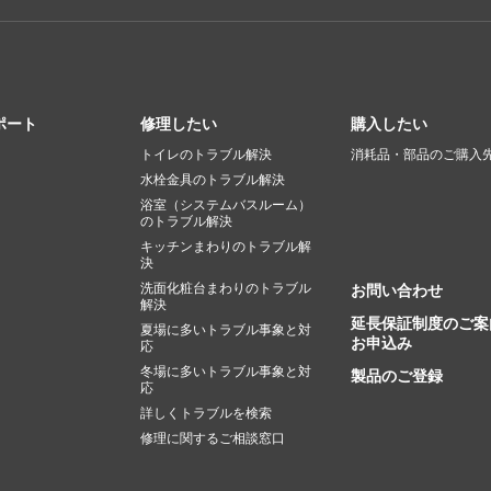
ポート
修理したい
購入したい
トイレのトラブル解決
消耗品・部品のご購入
水栓金具のトラブル解決
浴室（システムバスルーム）
のトラブル解決
キッチンまわりのトラブル解
決
洗面化粧台まわりのトラブル
お問い合わせ
解決
延長保証制度のご案
夏場に多いトラブル事象と対
お申込み
応
冬場に多いトラブル事象と対
製品のご登録
応
詳しくトラブルを検索
修理に関するご相談窓口