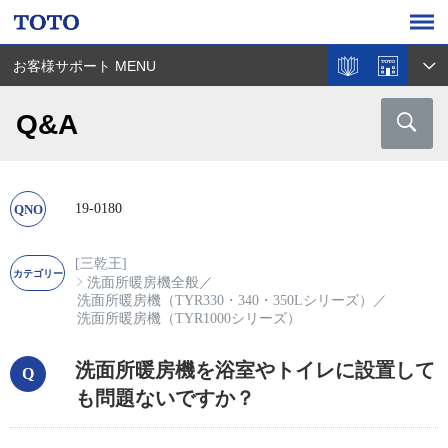
お客様サポート MENU
Q&A
19-0180
[三乾王]
洗面所暖房機全般
／
洗面所暖房機（TYR330・340・350Lシリーズ）
／
洗面所暖房機（TYR1000シリーズ）
洗面所暖房機を浴室やトイレに設置して
も問題ないですか？