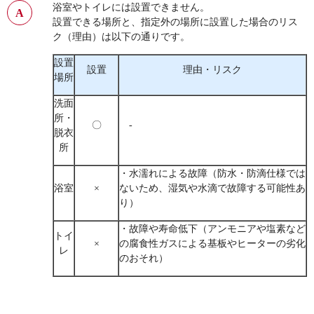
浴室やトイレには設置できません。
設置できる場所と、指定外の場所に設置した場合のリス
ク（理由）は以下の通りです。
設置
設置
理由・リスク
場所
洗面
所・
〇
-
脱衣
所
・水濡れによる故障（防水・防滴仕様では
浴室
×
ないため、湿気や水滴で故障する可能性あ
り）
・故障や寿命低下（アンモニアや塩素など
トイ
×
の腐食性ガスによる基板やヒーターの劣化
レ
のおそれ）