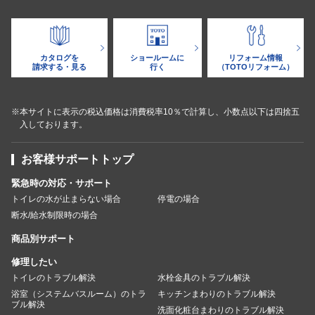
カタログを
ショールームに
リフォーム情報
請求する・見る
行く
（TOTOリフォーム）
※本サイトに表示の税込価格は消費税率10％で計算し、小数点以下は四捨五
入しております。
お客様サポートトップ
緊急時の対応・サポート
トイレの水が止まらない場合
停電の場合
断水/給水制限時の場合
商品別サポート
修理したい
トイレのトラブル解決
水栓金具のトラブル解決
浴室（システムバスルーム）のトラ
キッチンまわりのトラブル解決
ブル解決
洗面化粧台まわりのトラブル解決