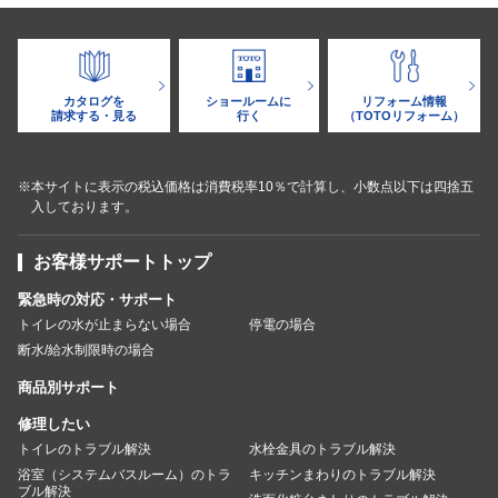
カタログを
ショールームに
リフォーム情報
請求する・見る
行く
（TOTOリフォーム）
※本サイトに表示の税込価格は消費税率10％で計算し、小数点以下は四捨五
入しております。
お客様サポートトップ
緊急時の対応・サポート
トイレの水が止まらない場合
停電の場合
断水/給水制限時の場合
商品別サポート
修理したい
トイレのトラブル解決
水栓金具のトラブル解決
浴室（システムバスルーム）のトラ
キッチンまわりのトラブル解決
ブル解決