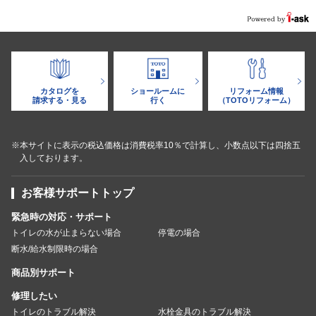
カタログを
ショールームに
リフォーム情報
請求する・見る
行く
（TOTOリフォーム）
※本サイトに表示の税込価格は消費税率10％で計算し、小数点以下は四捨五
入しております。
お客様サポートトップ
緊急時の対応・サポート
トイレの水が止まらない場合
停電の場合
断水/給水制限時の場合
商品別サポート
修理したい
トイレのトラブル解決
水栓金具のトラブル解決