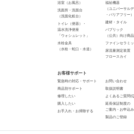
浴室（お風呂）
福祉機器
（ユニバーサルデ
洗面所・洗面台
・バリアフリー）
（洗面化粧台）
建材・タイル
トイレ（便器）・
温水洗浄便座
パブリック
「ウォシュレット」
（公共）向け商品
水栓金具
ファインセラミッ
（水栓・蛇口・水道）
尿流量測定装置
フロースカイ
お客様サポート
緊急時の対応・サポート
お問い合わせ
商品別サポート
取扱説明書
修理したい
よくあるご質問(Q
購入したい
延長保証制度の
ご案内・お申込み
お手入れ・お掃除する
製品のご登録