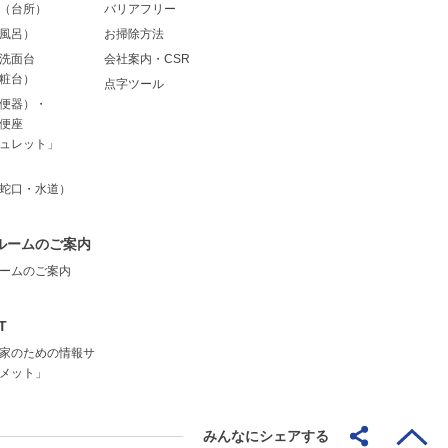
（台所）
バリアフリー
風呂）
お掃除方法
洗面台
会社案内・CSR
粧台）
点字ツール
便器）・
便座
ュレット」
蛇口・水道）
ルームのご案内
ームのご案内
T
家のための情報サ
メット」
みんなにシェアする