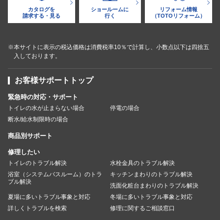
カタログを
ショールームに
リフォーム情報
請求する・見る
行く
（TOTOリフォーム）
※本サイトに表示の税込価格は消費税率10％で計算し、小数点以下は四捨五
入しております。
お客様サポートトップ
緊急時の対応・サポート
トイレの水が止まらない場合
停電の場合
断水/給水制限時の場合
商品別サポート
修理したい
トイレのトラブル解決
水栓金具のトラブル解決
浴室（システムバスルーム）のトラ
キッチンまわりのトラブル解決
ブル解決
洗面化粧台まわりのトラブル解決
夏場に多いトラブル事象と対応
冬場に多いトラブル事象と対応
詳しくトラブルを検索
修理に関するご相談窓口