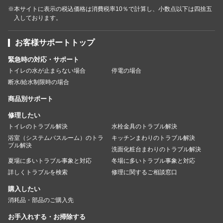
※本サイトに表示の税込価格は消費税率10％で計算し、小数点以下は四捨五
入しております。
お客様サポートトップ
緊急時の対応・サポート
トイレの水が止まらない場合
停電の場合
断水/給水制限時の場合
商品別サポート
修理したい
トイレのトラブル解決
水栓金具のトラブル解決
浴室（システムバスルーム）のトラ
キッチンまわりのトラブル解決
ブル解決
洗面化粧台まわりのトラブル解決
夏場に多いトラブル事象と対応
冬場に多いトラブル事象と対応
詳しくトラブルを検索
修理に関するご相談窓口
購入したい
消耗品・部品のご購入先
お手入れする・お掃除する