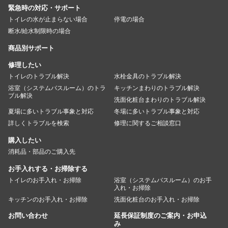
緊急時の対応・サポート
トイレの水が止まらない場合
停電の場合
断水/給水制限時の場合
商品別サポート
修理したい
トイレのトラブル解決
水栓金具のトラブル解決
浴室（システムバスルーム）のトラ
キッチンまわりのトラブル解決
ブル解決
洗面化粧台まわりのトラブル解決
夏場に多いトラブル事象と対応
冬場に多いトラブル事象と対応
詳しくトラブルを検索
修理に関するご相談窓口
購入したい
消耗品・部品のご購入先
お手入れする・お掃除する
トイレのお手入れ・お掃除
浴室（システムバスルーム）のお手
入れ・お掃除
キッチンのお手入れ・お掃除
洗面化粧台のお手入れ・お掃除
お問い合わせ
延長保証制度のご案内・お申込
み