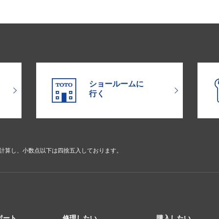
ショールームに
行く
で計算し、小数点以下は四捨五入しております。
ポート
修理したい
購入したい