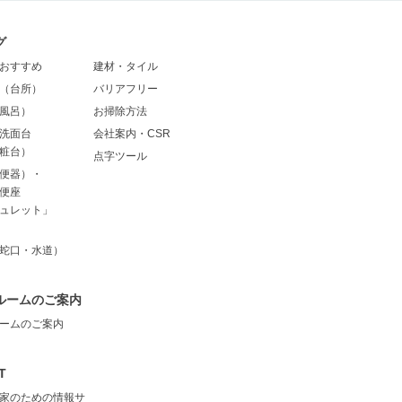
グ
おすすめ
建材・タイル
（台所）
バリアフリー
風呂）
お掃除方法
洗面台
会社案内・CSR
粧台）
点字ツール
便器）・
便座
ュレット」
蛇口・水道）
ルームのご案内
ームのご案内
T
家のための情報サ