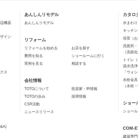
あんしんリモデル
カタロ
辺機器
あんしんリモデル
水まわり
キッチン
ザイン
浴室（お
リフォーム
洗面所・
リフォームを始める
お店を探す
（洗面化
費用を知る
ショールームに行く
トイレ（
実例を見る
相談する
温水洗浄
クス
「ウォシ
水栓金具
会社情報
（水栓・
TOTOについて
投資家・IR情報
TOTOの歩み
採用情報
ショー
CSR活動
ショール
ニュースリリース
&A)
COM-E
建築専門