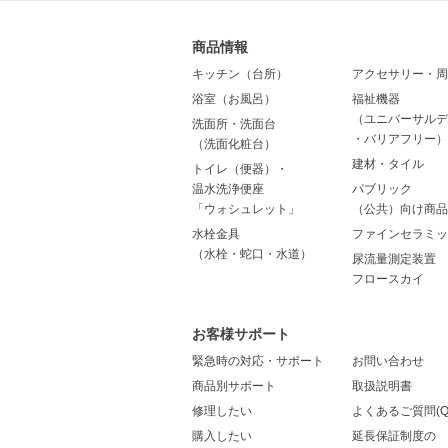
商品情報
キッチン（台所）
アクセサリー・周
浴室（お風呂）
福祉機器
（ユニバーサルデ
洗面所・洗面台
・バリアフリー）
（洗面化粧台）
建材・タイル
トイレ（便器）・
温水洗浄便座
パブリック
「ウォシュレット」
（公共）向け商品
水栓金具
ファインセラミッ
（水栓・蛇口・水道）
尿流量測定装置
フロースカイ
お客様サポート
緊急時の対応・サポート
お問い合わせ
商品別サポート
取扱説明書
修理したい
よくあるご質問(Q
購入したい
延長保証制度の