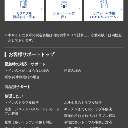
カタログを
ショールームに
リフォーム情報
請求する・見る
行く
（TOTOリフォーム）
※本サイトに表示の税込価格は消費税率10％で計算し、小数点以下は四捨五
入しております。
お客様サポートトップ
緊急時の対応・サポート
トイレの水が止まらない場合
停電の場合
断水/給水制限時の場合
商品別サポート
修理したい
トイレのトラブル解決
水栓金具のトラブル解決
浴室（システムバスルーム）のトラ
キッチンまわりのトラブル解決
ブル解決
洗面化粧台まわりのトラブル解決
夏場に多いトラブル事象と対応
冬場に多いトラブル事象と対応