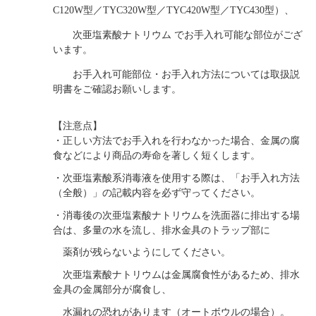
C120W型／TYC320W型／TYC420W型／TYC430型）、
次亜塩素酸ナトリウム でお手入れ可能な部位がござ
います。
お
手入れ可能部位・お手入れ方法については取扱説
明書をご確認お願いします。
【注意点】
・正しい方法でお手入れを行わなかった場合、金属の腐
食などにより商品の寿命を著しく短くします。
・次亜塩素酸系消毒液を使用する際は、「お手入れ方法
（全般）」の記載内容を必ず守ってください。
・消毒後の次亜塩素酸ナトリウムを洗面器に排出する場
合は、多量の水を流し、排水金具のトラップ部に
薬剤が残らないようにしてください。
次亜塩素酸ナトリウムは金属腐食性があるため、排水
金具の金属部分が腐食し、
水漏れの恐れがあります（オートボウルの場合）。