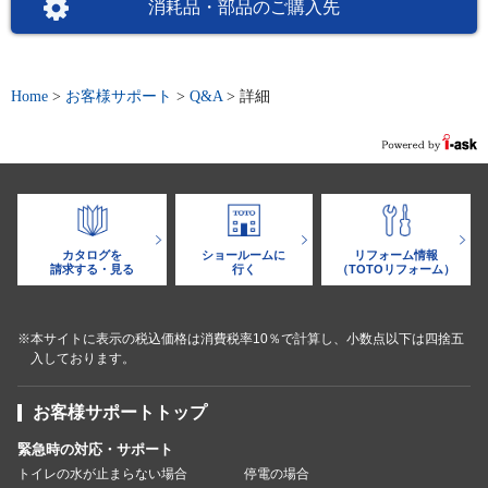
消耗品・部品のご購入先
Home
>
お客様サポート
>
Q&A
>
詳細
カタログを
ショールームに
リフォーム情報
請求する・見る
行く
（TOTOリフォーム）
※本サイトに表示の税込価格は消費税率10％で計算し、小数点以下は四捨五
入しております。
お客様サポートトップ
緊急時の対応・サポート
トイレの水が止まらない場合
停電の場合