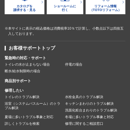
カタログを
ショールームに
リフォーム情報
請求する・見る
行く
（TOTOリフォーム）
※本サイトに表示の税込価格は消費税率10％で計算し、小数点以下は四捨五
入しております。
お客様サポートトップ
緊急時の対応・サポート
トイレの水が止まらない場合
停電の場合
断水/給水制限時の場合
商品別サポート
修理したい
トイレのトラブル解決
水栓金具のトラブル解決
浴室（システムバスルーム）のトラ
キッチンまわりのトラブル解決
ブル解決
洗面化粧台まわりのトラブル解決
夏場に多いトラブル事象と対応
冬場に多いトラブル事象と対応
詳しくトラブルを検索
修理に関するご相談窓口