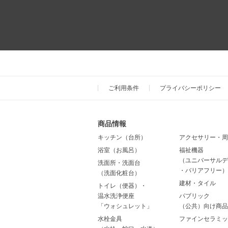
ご利用条件
プライバシーポリシー
商品情報
キッチン（台所）
アクセサリー・周
浴室（お風呂）
福祉機器
（ユニバーサルデ
洗面所・洗面台
・バリアフリー）
（洗面化粧台）
建材・タイル
トイレ（便器）・
温水洗浄便座
パブリック
「ウォシュレット」
（公共）向け商品
水栓金具
ファインセラミッ