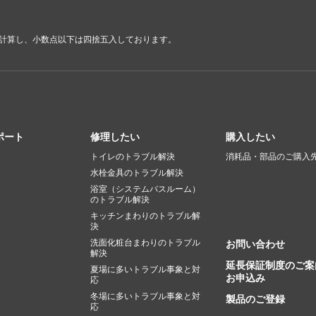
で計算し、小数点以下は四捨五入しております。
ポート
修理したい
購入したい
トイレのトラブル解決
消耗品・部品のご購入
水栓金具のトラブル解決
浴室（システムバスルーム）
のトラブル解決
キッチンまわりのトラブル解
決
洗面化粧台まわりのトラブル
お問い合わせ
解決
延長保証制度のご案
夏場に多いトラブル事象と対
お申込み
応
冬場に多いトラブル事象と対
製品のご登録
応