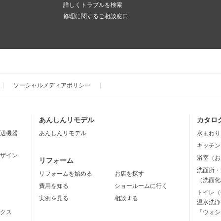
詳しくトラブルを検索
修理に関するご相談窓口
ソーシャルメディアポリシー
あんしんリモデル
カタロ
辺機器
あんしんリモデル
水まわり
キッチン
ザイン
浴室（お
リフォーム
洗面所・
リフォームを始める
お店を探す
（洗面化
費用を知る
ショールームに行く
トイレ（
実例を見る
相談する
温水洗浄
クス
「ウォシ