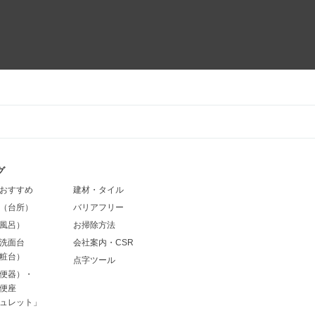
グ
おすすめ
建材・タイル
（台所）
バリアフリー
風呂）
お掃除方法
洗面台
会社案内・CSR
粧台）
点字ツール
便器）・
便座
ュレット」