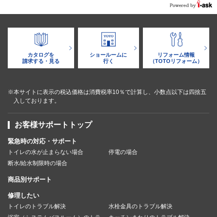
カタログを
ショールームに
リフォーム情報
請求する・見る
行く
（TOTOリフォーム）
※本サイトに表示の税込価格は消費税率10％で計算し、小数点以下は四捨五
入しております。
お客様サポートトップ
緊急時の対応・サポート
トイレの水が止まらない場合
停電の場合
断水/給水制限時の場合
商品別サポート
修理したい
トイレのトラブル解決
水栓金具のトラブル解決