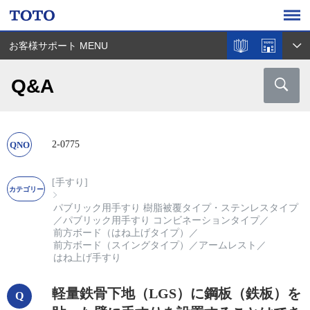
お客様サポート MENU
Q&A
2-0775
[手すり]
パブリック用手すり 樹脂被覆タイプ・ステンレスタイプ
／
パブリック用手すり コンビネーションタイプ
／
前方ボード（はね上げタイプ）
／
前方ボード（スイングタイプ）
／
アームレスト
／
はね上げ手すり
軽量鉄骨下地（LGS）に鋼板（鉄板）を