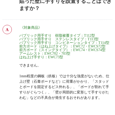
貼った壁に手すりを設置することはでき
ますか？
《対象商品》
パブリック用手すり 樹脂被覆タイプ：T112型
パブリック用手すり ステンレスタイプ：T113型
パブリック用手すり コンビネーションタイプ：T114型
前方ボード（はね上げタイプ）：EWC72・EWCS72型
前方ボード（スイングタイプ）：EWC74・EWCS74型
アームレスト：EWC702・703型
はね上げ手すり：EWC73型
できません。
1mm程度の鋼板（鉄板）では十分な強度がないため、仕
上げ壁（石膏ボードなど）に荷重がかかり、「スタッド
とボードを固定するビス外れる」、「ボードが割れて手
すりがぐらつく」、「壁が局部的に変形して手すりがた
わむ」などの不具合が発生するおそれがあります。