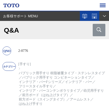
お客様サポート MENU
Q&A
2-0776
[手すり]
パブリック用手すり 樹脂被覆タイプ・ステンレスタイプ
／
パブリック用手すり コンビネーションタイプ
／
インテリア・バーFシリーズ
／
インテリア・バー
／
フリースタイル手すり
／
インテリア・バーコンテンポラリタイプ
／
幼児用手すり
／
前方ボード（はね上げタイプ）
／
前方ボード（スイングタイプ）
／
アームレスト
／
はね上げ手すり