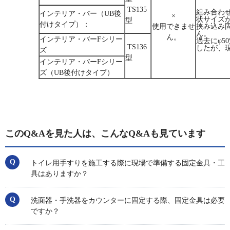
TS135
組み合わ
インテリア・バー（UB後
×
状サイズ
型
付けタイプ）：
使用できませ
挟み込み
ん。
ん。
インテリア・バーFシリー
過去にφ5
TS136
したが、
ズ
型
インテリア・バーFシリー
ズ（UB後付けタイプ）
このQ&Aを見た人は、こんなQ&Aも見ています
トイレ用手すりを施工する際に現場で準備する固定金具・工
具はありますか？
洗面器・手洗器をカウンターに固定する際、固定金具は必要
ですか？