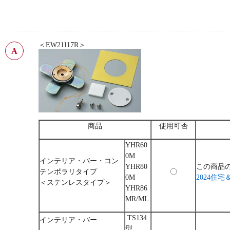
＜EW21117R＞
商品
使用可否
YHR60
0M
インテリア・バー・コン
YHR80
この商品
テンポラリタイプ
〇
0M
2024住
＜ステンレスタイプ＞
YHR86
MR/ML
TS134
インテリア・バー
型