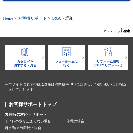
Home
>
お客様サポート
>
Q&A
>
詳細
カタログを
ショールームに
リフォーム情報
請求する・見る
行く
（TOTOリフォーム）
※本サイトに表示の税込価格は消費税率10％で計算し、小数点以下は四捨五
入しております。
お客様サポートトップ
緊急時の対応・サポート
トイレの水が止まらない場合
停電の場合
断水/給水制限時の場合