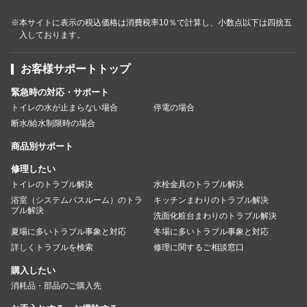
※本サイトに表示の税込価格は消費税率10％で計算し、小数点以下は四捨五
入しております。
お客様サポートトップ
緊急時の対応・サポート
トイレの水が止まらない場合
停電の場合
断水/給水制限時の場合
商品別サポート
修理したい
トイレのトラブル解決
水栓金具のトラブル解決
浴室（システムバスルーム）のトラ
キッチンまわりのトラブル解決
ブル解決
洗面化粧台まわりのトラブル解決
夏場に多いトラブル事象と対応
冬場に多いトラブル事象と対応
詳しくトラブルを検索
修理に関するご相談窓口
購入したい
消耗品・部品のご購入先