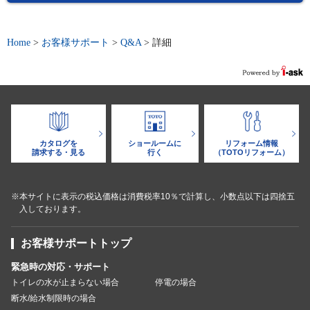
Home
>
お客様サポート
>
Q&A
>
詳細
カタログを
ショールームに
リフォーム情報
請求する・見る
行く
（TOTOリフォーム）
※本サイトに表示の税込価格は消費税率10％で計算し、小数点以下は四捨五
入しております。
お客様サポートトップ
緊急時の対応・サポート
トイレの水が止まらない場合
停電の場合
断水/給水制限時の場合