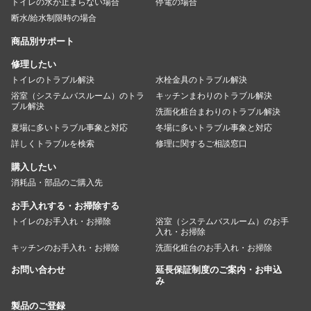
トイレの水が止まらない場合
停電の場合
断水/給水制限時の場合
商品別サポート
修理したい
トイレのトラブル解決
水栓金具のトラブル解決
浴室（システムバスルーム）のトラ
キッチンまわりのトラブル解決
ブル解決
洗面化粧台まわりのトラブル解決
夏場に多いトラブル事象と対応
冬場に多いトラブル事象と対応
詳しくトラブルを検索
修理に関するご相談窓口
購入したい
消耗品・部品のご購入先
お手入れする・お掃除する
トイレのお手入れ・お掃除
浴室（システムバスルーム）のお手
入れ・お掃除
キッチンのお手入れ・お掃除
洗面化粧台のお手入れ・お掃除
お問い合わせ
延長保証制度のご案内・お申込
み
製品のご登録