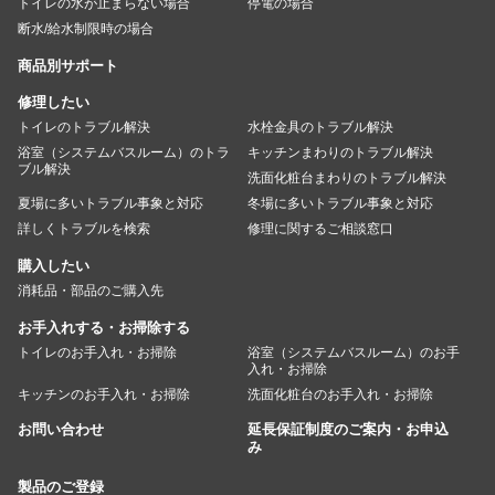
トイレの水が止まらない場合
停電の場合
断水/給水制限時の場合
商品別サポート
修理したい
トイレのトラブル解決
水栓金具のトラブル解決
浴室（システムバスルーム）のトラ
キッチンまわりのトラブル解決
ブル解決
洗面化粧台まわりのトラブル解決
夏場に多いトラブル事象と対応
冬場に多いトラブル事象と対応
詳しくトラブルを検索
修理に関するご相談窓口
購入したい
消耗品・部品のご購入先
お手入れする・お掃除する
トイレのお手入れ・お掃除
浴室（システムバスルーム）のお手
入れ・お掃除
キッチンのお手入れ・お掃除
洗面化粧台のお手入れ・お掃除
お問い合わせ
延長保証制度のご案内・お申込
み
製品のご登録