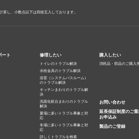
で計算し、小数点以下は四捨五入しております。
ポート
修理したい
購入したい
トイレのトラブル解決
消耗品・部品のご購入
水栓金具のトラブル解決
浴室（システムバスルーム）
のトラブル解決
キッチンまわりのトラブル解
決
洗面化粧台まわりのトラブル
お問い合わせ
解決
延長保証制度のご案
夏場に多いトラブル事象と対
お申込み
応
冬場に多いトラブル事象と対
製品のご登録
応
詳しくトラブルを検索