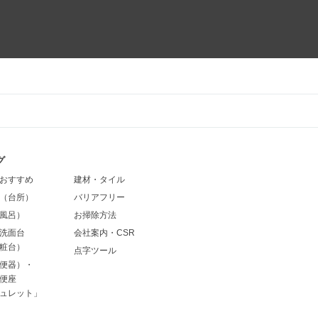
グ
おすすめ
建材・タイル
（台所）
バリアフリー
風呂）
お掃除方法
洗面台
会社案内・CSR
粧台）
点字ツール
便器）・
便座
ュレット」