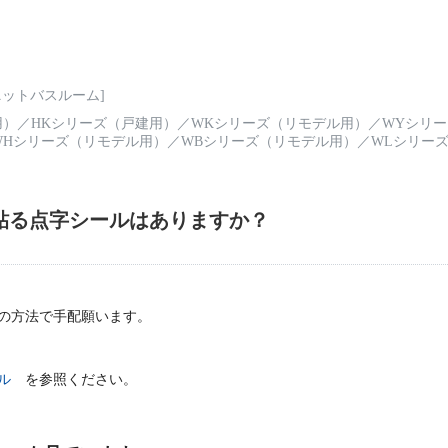
ットバスルーム]
用）
／
HKシリーズ（戸建用）
／
WKシリーズ（リモデル用）
／
WYシリ
WHシリーズ（リモデル用）
／
WBシリーズ（リモデル用）
／
WLシリー
貼る点字シールはありますか？
の方法で手配願います。
ル
を参照ください。