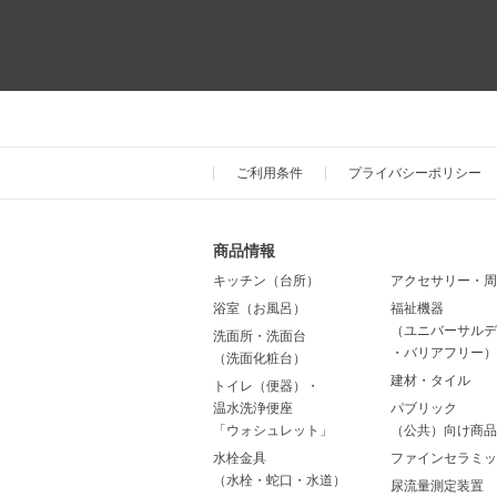
ご利用条件
プライバシーポリシー
商品情報
キッチン（台所）
アクセサリー・周
浴室（お風呂）
福祉機器
（ユニバーサルデ
洗面所・洗面台
・バリアフリー）
（洗面化粧台）
建材・タイル
トイレ（便器）・
温水洗浄便座
パブリック
「ウォシュレット」
（公共）向け商品
水栓金具
ファインセラミッ
（水栓・蛇口・水道）
尿流量測定装置