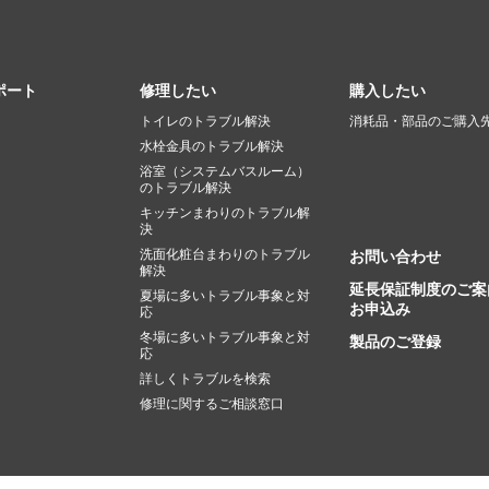
ポート
修理したい
購入したい
トイレのトラブル解決
消耗品・部品のご購入
水栓金具のトラブル解決
浴室（システムバスルーム）
のトラブル解決
キッチンまわりのトラブル解
決
洗面化粧台まわりのトラブル
お問い合わせ
解決
延長保証制度のご案
夏場に多いトラブル事象と対
お申込み
応
冬場に多いトラブル事象と対
製品のご登録
応
詳しくトラブルを検索
修理に関するご相談窓口