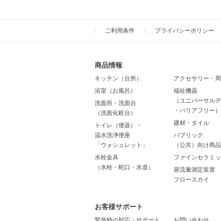
ご利用条件
プライバシーポリシー
商品情報
キッチン（台所）
アクセサリー・周
浴室（お風呂）
福祉機器
（ユニバーサルデ
洗面所・洗面台
・バリアフリー）
（洗面化粧台）
建材・タイル
トイレ（便器）・
温水洗浄便座
パブリック
「ウォシュレット」
（公共）向け商品
水栓金具
ファインセラミッ
（水栓・蛇口・水道）
尿流量測定装置
フロースカイ
お客様サポート
緊急時の対応・サポート
お問い合わせ