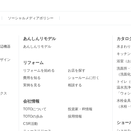
ソーシャルメディアポリシー
あんしんリモデル
カタロ
辺機器
あんしんリモデル
水まわり
キッチン
ザイン
浴室（お
リフォーム
洗面所・
リフォームを始める
お店を探す
（洗面化
費用を知る
ショールームに行く
トイレ（
実例を見る
相談する
温水洗浄
クス
「ウォシ
水栓金具
会社情報
（水栓・
TOTOについて
投資家・IR情報
TOTOの歩み
採用情報
ショー
CSR活動
ショール