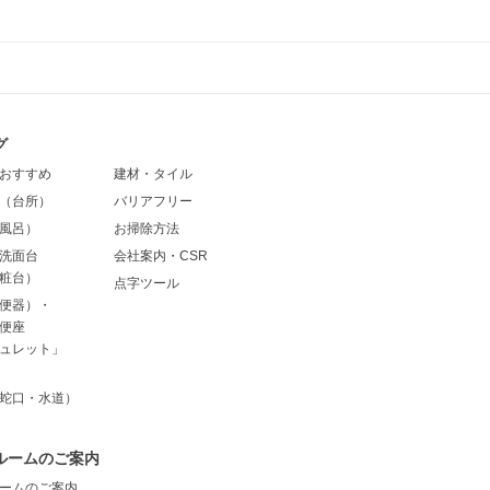
グ
おすすめ
建材・タイル
（台所）
バリアフリー
風呂）
お掃除方法
洗面台
会社案内・CSR
粧台）
点字ツール
便器）・
便座
ュレット」
蛇口・水道）
ルームのご案内
ームのご案内