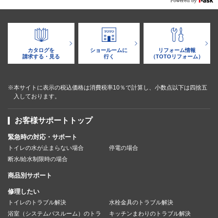
カタログを
ショールームに
リフォーム情報
請求する・見る
行く
（TOTOリフォーム）
※本サイトに表示の税込価格は消費税率10％で計算し、小数点以下は四捨五
入しております。
お客様サポートトップ
緊急時の対応・サポート
トイレの水が止まらない場合
停電の場合
断水/給水制限時の場合
商品別サポート
修理したい
トイレのトラブル解決
水栓金具のトラブル解決
浴室（システムバスルーム）のトラ
キッチンまわりのトラブル解決