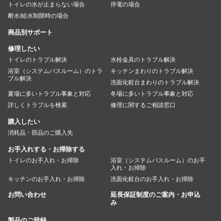
トイレの水が止まらない場合
停電の場合
断水/給水制限時の場合
商品別サポート
修理したい
トイレのトラブル解決
水栓金具のトラブル解決
浴室（システムバスルーム）のトラ
キッチンまわりのトラブル解決
ブル解決
洗面化粧台まわりのトラブル解決
夏場に多いトラブル事象と対応
冬場に多いトラブル事象と対応
詳しくトラブルを検索
修理に関するご相談窓口
購入したい
消耗品・部品のご購入先
お手入れする・お掃除する
トイレのお手入れ・お掃除
浴室（システムバスルーム）のお手
入れ・お掃除
キッチンのお手入れ・お掃除
洗面化粧台のお手入れ・お掃除
お問い合わせ
延長保証制度のご案内・お申込
み
製品のご登録