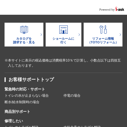
カタログを
ショールームに
リフォーム情報
請求する・見る
行く
（TOTOリフォーム）
※本サイトに表示の税込価格は消費税率10％で計算し、小数点以下は四捨五
入しております。
お客様サポートトップ
緊急時の対応・サポート
トイレの水が止まらない場合
停電の場合
断水/給水制限時の場合
商品別サポート
修理したい