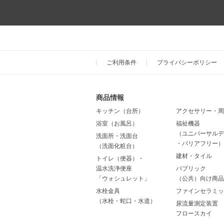
ご利用条件
プライバシーポリシー
商品情報
キッチン（台所）
アクセサリー・周
浴室（お風呂）
福祉機器
（ユニバーサルデ
洗面所・洗面台
・バリアフリー）
（洗面化粧台）
建材・タイル
トイレ（便器）・
温水洗浄便座
パブリック
「ウォシュレット」
（公共）向け商品
水栓金具
ファインセラミッ
（水栓・蛇口・水道）
尿流量測定装置
フロースカイ