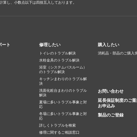
で計算し、小数点以下は四捨五入しております。
ポート
修理したい
購入したい
トイレのトラブル解決
消耗品・部品のご購入
水栓金具のトラブル解決
浴室（システムバスルーム）
のトラブル解決
キッチンまわりのトラブル解
決
洗面化粧台まわりのトラブル
お問い合わせ
解決
延長保証制度のご案
夏場に多いトラブル事象と対
お申込み
応
冬場に多いトラブル事象と対
製品のご登録
応
詳しくトラブルを検索
修理に関するご相談窓口