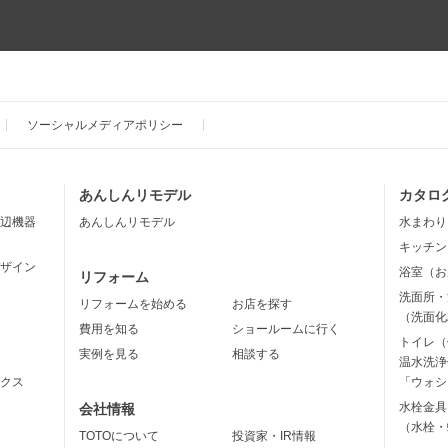
ソーシャルメディアポリシー
あんしんリモデル
カタロ
辺機器
あんしんリモデル
水まわり
キッチン
ザイン
浴室（お
リフォーム
洗面所・
リフォームを始める
お店を探す
（洗面化
費用を知る
ショールームに行く
トイレ（
実例を見る
相談する
温水洗浄
クス
「ウォシ
水栓金具
会社情報
（水栓・
TOTOについて
投資家・IR情報