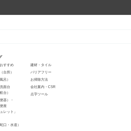
グ
おすすめ
建材・タイル
（台所）
バリアフリー
風呂）
お掃除方法
洗面台
会社案内・CSR
粧台）
点字ツール
便器）・
便座
ュレット」
蛇口・水道）