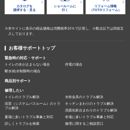
カタログを
ショールームに
リフォーム情報
請求する・見る
行く
（TOTOリフォーム）
※本サイトに表示の税込価格は消費税率10％で計算し、小数点以下は四捨五
入しております。
お客様サポートトップ
緊急時の対応・サポート
トイレの水が止まらない場合
停電の場合
断水/給水制限時の場合
商品別サポート
修理したい
トイレのトラブル解決
水栓金具のトラブル解決
浴室（システムバスルーム）のトラ
キッチンまわりのトラブル解決
ブル解決
洗面化粧台まわりのトラブル解決
夏場に多いトラブル事象と対応
冬場に多いトラブル事象と対応
詳しくトラブルを検索
修理に関するご相談窓口