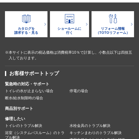
カタログを
ショールームに
リフォーム情報
請求する・見る
行く
（TOTOリフォーム）
※本サイトに表示の税込価格は消費税率10％で計算し、小数点以下は四捨五
入しております。
お客様サポートトップ
緊急時の対応・サポート
トイレの水が止まらない場合
停電の場合
断水/給水制限時の場合
商品別サポート
修理したい
トイレのトラブル解決
水栓金具のトラブル解決
浴室（システムバスルーム）のトラ
キッチンまわりのトラブル解決
ブル解決