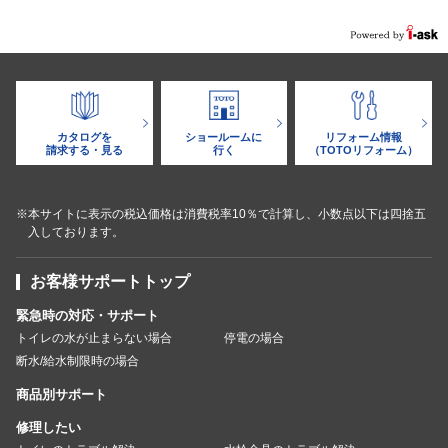
カタログを
ショールームに
リフォーム情報
請求する・見る
行く
（TOTOリフォーム）
※本サイトに表示の税込価格は消費税率10％で計算し、小数点以下は四捨五
入しております。
お客様サポートトップ
緊急時の対応・サポート
トイレの水が止まらない場合
停電の場合
断水/給水制限時の場合
商品別サポート
修理したい