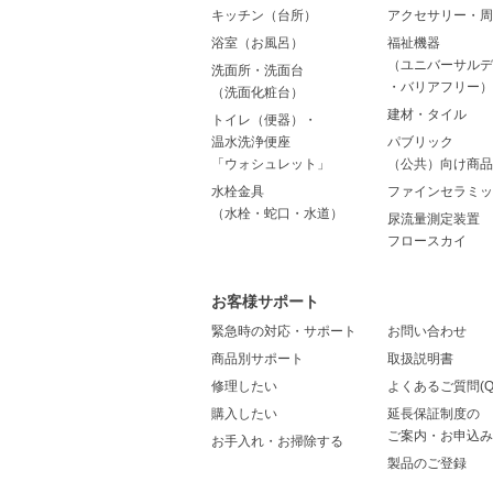
キッチン（台所）
アクセサリー・周
浴室（お風呂）
福祉機器
（ユニバーサルデ
洗面所・洗面台
・バリアフリー）
（洗面化粧台）
建材・タイル
トイレ（便器）・
温水洗浄便座
パブリック
「ウォシュレット」
（公共）向け商品
水栓金具
ファインセラミッ
（水栓・蛇口・水道）
尿流量測定装置
フロースカイ
お客様サポート
緊急時の対応・サポート
お問い合わせ
商品別サポート
取扱説明書
修理したい
よくあるご質問(Q
購入したい
延長保証制度の
ご案内・お申込み
お手入れ・お掃除する
製品のご登録