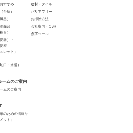
おすすめ
建材・タイル
（台所）
バリアフリー
風呂）
お掃除方法
洗面台
会社案内・CSR
粧台）
点字ツール
便器）・
便座
ュレット」
蛇口・水道）
ルームのご案内
ームのご案内
T
家のための情報サ
メット」