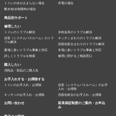
トイレの水が止まらない場合
停電の場合
断水/給水制限時の場合
商品別サポート
修理したい
トイレのトラブル解決
水栓金具のトラブル解決
浴室（システムバスルーム）のトラ
キッチンまわりのトラブル解決
ブル解決
洗面化粧台まわりのトラブル解決
夏場に多いトラブル事象と対応
冬場に多いトラブル事象と対応
詳しくトラブルを検索
修理に関するご相談窓口
購入したい
消耗品・部品のご購入先
お手入れする・お掃除する
トイレのお手入れ・お掃除
浴室（システムバスルーム）のお手
入れ・お掃除
キッチンのお手入れ・お掃除
洗面化粧台のお手入れ・お掃除
お問い合わせ
延長保証制度のご案内・お申込
み