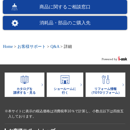
商品に関するご相談窓口
消耗品・部品のご購入先
Home
>
お客様サポート
>
Q&A
>
詳細
カタログを
ショールームに
リフォーム情報
請求する・見る
行く
（TOTOリフォーム）
※本サイトに表示の税込価格は消費税率10％で計算し、小数点以下は四捨五
入しております。