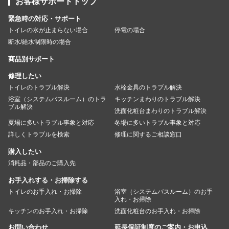
お客様サポートトップ
緊急時の対応・サポート
トイレの水が止まらない場合
停電の場合
断水/給水制限時の場合
商品別サポート
修理したい
トイレのトラブル解決
水栓金具のトラブル解決
浴室（システムバスルーム）のトラ
キッチンまわりのトラブル解決
ブル解決
洗面化粧台まわりのトラブル解決
夏場に多いトラブル事象と対応
冬場に多いトラブル事象と対応
詳しくトラブルを検索
修理に関するご相談窓口
購入したい
消耗品・部品のご購入先
お手入れする・お掃除する
トイレのお手入れ・お掃除
浴室（システムバスルーム）のお手
入れ・お掃除
キッチンのお手入れ・お掃除
洗面化粧台のお手入れ・お掃除
お問い合わせ
延長保証制度のご案内・お申込