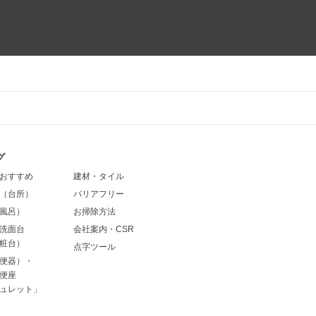
グ
おすすめ
建材・タイル
（台所）
バリアフリー
風呂）
お掃除方法
洗面台
会社案内・CSR
粧台）
点字ツール
便器）・
便座
ュレット」