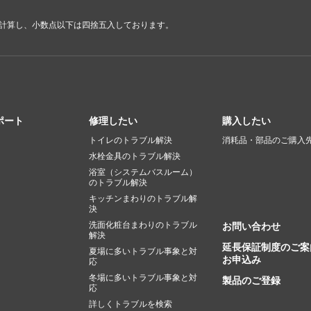
で計算し、小数点以下は四捨五入しております。
ポート
修理したい
購入したい
トイレのトラブル解決
消耗品・部品のご購入
水栓金具のトラブル解決
浴室（システムバスルーム）
のトラブル解決
キッチンまわりのトラブル解
決
洗面化粧台まわりのトラブル
お問い合わせ
解決
延長保証制度のご案
夏場に多いトラブル事象と対
お申込み
応
冬場に多いトラブル事象と対
製品のご登録
応
詳しくトラブルを検索