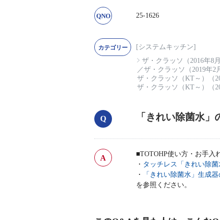
25-1626
[システムキッチン]
ザ・クラッソ（2016年8
／
ザ・クラッソ（2019年
ザ・クラッソ（KT～）（20
ザ・クラッソ（KT～）（20
「きれい除菌水」
■TOTOHP使い方・お手
・
タッチレス「きれい除菌
・
「きれい除菌水」生成器
を参照ください。