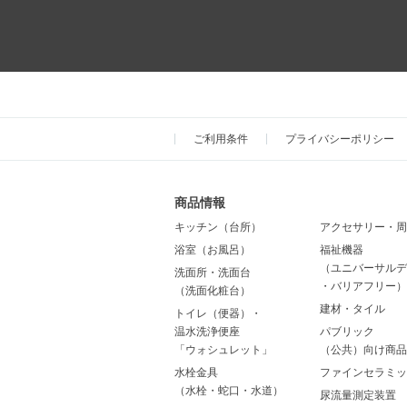
ご利用条件
プライバシーポリシー
商品情報
キッチン（台所）
アクセサリー・周
浴室（お風呂）
福祉機器
（ユニバーサルデ
洗面所・洗面台
・バリアフリー）
（洗面化粧台）
建材・タイル
トイレ（便器）・
温水洗浄便座
パブリック
「ウォシュレット」
（公共）向け商品
水栓金具
ファインセラミッ
（水栓・蛇口・水道）
尿流量測定装置