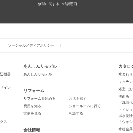
修理に関するご相談窓口
ソーシャルメディアポリシー
あんしんリモデル
カタロ
辺機器
あんしんリモデル
水まわり
キッチン
ザイン
浴室（お
リフォーム
洗面所・
リフォームを始める
お店を探す
（洗面化
費用を知る
ショールームに行く
トイレ（
実例を見る
相談する
温水洗浄
クス
「ウォシ
水栓金具
会社情報